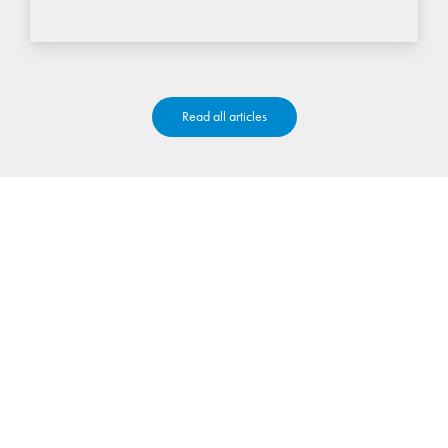
Read all articles
KONTAKTIEREN SIE UNS
Tun Sie gemeinsam
mit Co.Mac. den