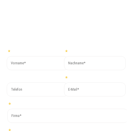
nächsten Schritt
Für nähere Informationen oder wenn Sie kostenlos ein
unverbindliches Angebot einholen möchten, füllen Sie bitte
untenstehendes Formular aus. Wir melden uns bald!