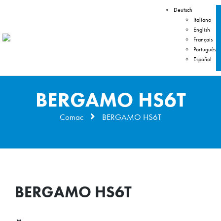
Deutsch
Italiano
English
Français
Português
Español
BERGAMO HS6T
Comac
BERGAMO HS6T
BERGAMO HS6T