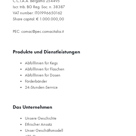
C.C.I.A.A. Bergamo 254495
Iscr. trib. BG Reg. Soc. n. 38387
VAT number: IT01996650162
Share capital: € 1.000.000,00
PEC:
comac@pec.comacitalia.it
Produkte und Dienstleistungen
Abfülllinien für Kegs
Abfülllinien für Flaschen
Abfülllinien für Dosen
Förderbänder
24-Stunden-Service
Das Unternehmen
Unsere Geschichte
Ethischer Ansatz
Unser Geschäftsmodell