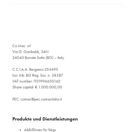
Co.Mac. srl
Via G. Garibaldi, 34N
24040 Bonate Sotto (BG) – Italy
C.C.I.A.A. Bergamo 254495
Iscr. trib. BG Reg. Soc. n. 38387
VAT number: IT01996650162
Share capital: € 1.000.000,00
PEC:
comac@pec.comacitalia.it
Produkte und Dienstleistungen
Abfülllinien für Kegs