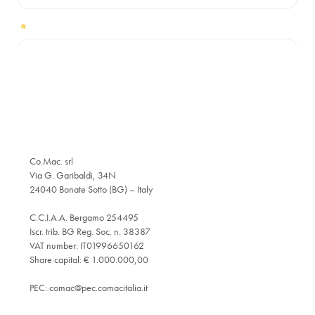
Co.Mac. srl
Via G. Garibaldi, 34N
24040 Bonate Sotto (BG) – Italy
C.C.I.A.A. Bergamo 254495
Iscr. trib. BG Reg. Soc. n. 38387
VAT number: IT01996650162
Share capital: € 1.000.000,00
PEC:
comac@pec.comacitalia.it