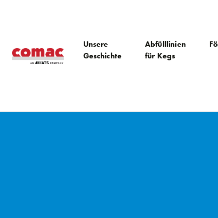
Unsere
Abfülllinien
Fö
Geschichte
für Kegs