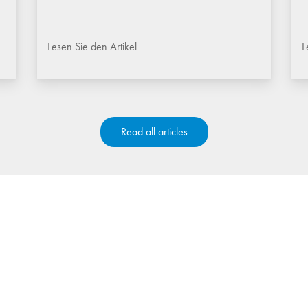
Lesen Sie den Artikel
L
Read all articles
m mit Co.Mac. den näch
enlos ein unverbindliches Angebot einholen möchten, füllen 