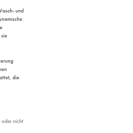
 Wasch- und
dynamische
ie
sie
uerung
hen
ttet, die
 oder nicht