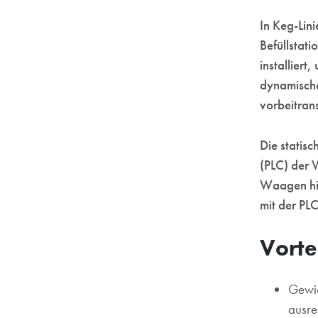
In Keg-Lin
Befüllstat
installier
dynamische
vorbeitran
Die statis
(PLC) der 
Waagen hin
mit der PLC
Vorte
Gewic
ausre