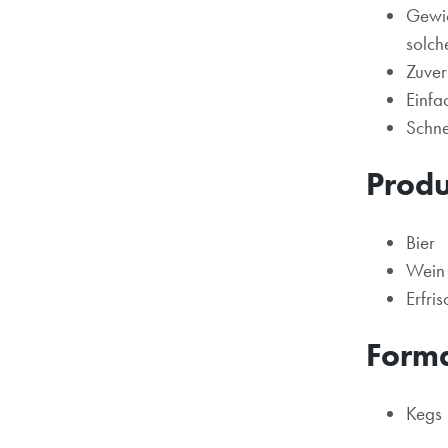
Gewic
solch
Zuver
Einfa
Schne
Prod
Bier
Wein
Erfri
Form
Kegs