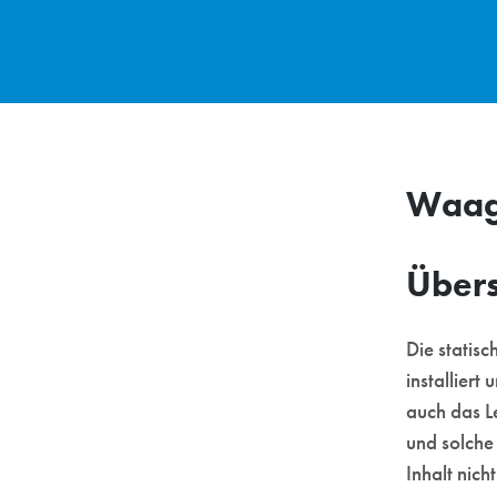
Waa
Übers
Die statis
installier
auch das L
und solche 
Inhalt nich