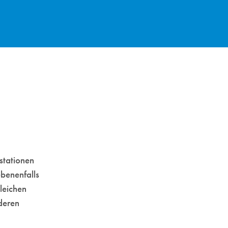
stationen
ebenenfalls
leichen
 deren