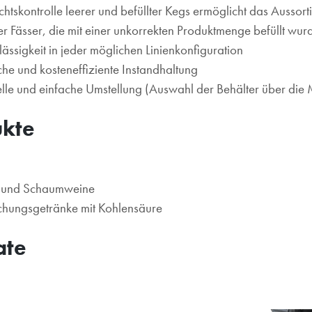
htskontrolle leerer und befüllter Kegs ermöglicht das Aussort
er Fässer, die mit einer unkorrekten Produktmenge befüllt wur
lässigkeit in jeder möglichen Linienkonfiguration
che und kosteneffiziente Instandhaltung
lle und einfache Umstellung (Auswahl der Behälter über di
ukte
 und Schaumweine
schungsgetränke mit Kohlensäure
ate