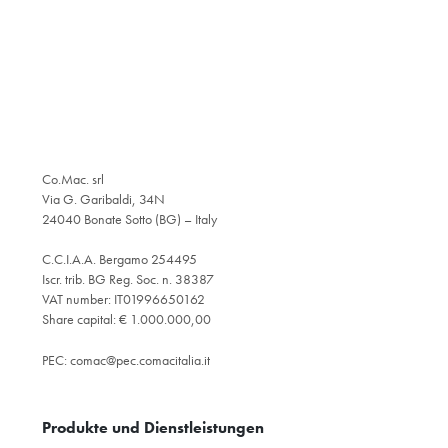
Co.Mac. srl
Via G. Garibaldi, 34N
24040 Bonate Sotto (BG) – Italy
C.C.I.A.A. Bergamo 254495
Iscr. trib. BG Reg. Soc. n. 38387
VAT number: IT01996650162
Share capital: € 1.000.000,00
PEC:
comac@pec.comacitalia.it
Produkte und Dienstleistungen