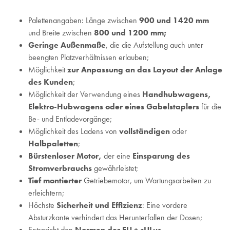
Palettenangaben: Länge zwischen
900 und 1420 mm
und Breite zwischen
800 und 1200 mm;
Geringe Außenmaße
, die die Aufstellung auch unter
beengten Platzverhältnissen erlauben;
Möglichkeit
zur Anpassung an das Layout der Anlage
des Kunden
;
Möglichkeit der Verwendung eines
Handhubwagens,
Elektro-Hubwagens oder eines Gabelstaplers
für die
Be- und Entladevorgänge;
Möglichkeit des Ladens von
vollständigen
oder
Halbpaletten
;
Bürstenloser Motor,
der eine
Einsparung des
Stromverbrauchs
gewährleistet;
Tief montierter
Getriebemotor, um Wartungsarbeiten zu
erleichtern;
Höchste
Sicherheit und Effizienz
: Eine vordere
Absturzkante verhindert das Herunterfallen der Dosen;
Entspricht den
Normen der EU + cULus
.