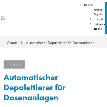
Deutsch
Italiano
English
Français
Português
Español
Comac
Automatischer Depalettierer für Dosenanlagen
11 Mai 2022
Automatischer
Depalettierer für
Dosenanlagen